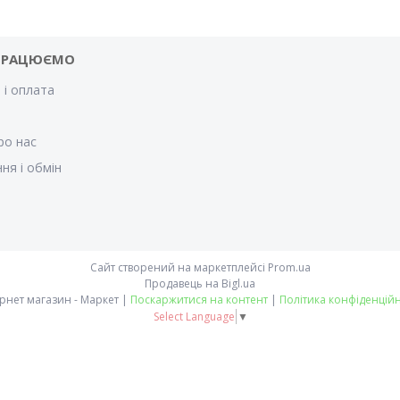
ПРАЦЮЄМО
 і оплата
и
ро нас
ня і обмін
Сайт створений на маркетплейсі
Prom.ua
Продавець на Bigl.ua
Інтернет магазин - Маркет |
Поскаржитися на контент
|
Політика конфіденційн
Select Language
▼