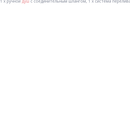
 1 х ручной
душ
с соединительным шлангом, 1 х система перелива,