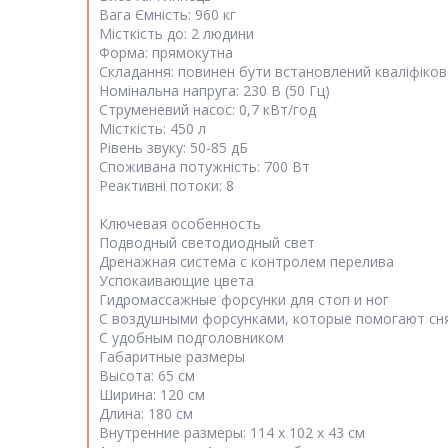
Вага Ємність: 960 кг
Місткість до: 2 людини
Форма: прямокутна
Складання: повинен бути встановлений кваліфіко
Номінальна напруга: 230 В (50 Гц)
Струменевий насос: 0,7 кВт/год
Місткість: 450 л
Рівень звуку: 50-85 дБ
Споживана потужність: 700 Вт
Реактивні потоки: 8
Ключевая особенность
Подводный светодиодный свет
Дренажная система с контролем перелива
Успокаивающие цвета
Гидромассажные форсунки для стоп и ног
С воздушными форсунками, которые помогают сн
С удобным подголовником
Габаритные размеры
Высота: 65 см
Ширина: 120 см
Длина: 180 см
Внутренние размеры: 114 х 102 х 43 см