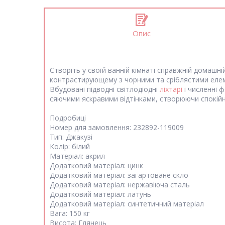
Опис
Створіть у своїй ванній кімнаті справжній домашні
контрастирующему з чорними та сріблястими елемен
Вбудовані підводні світлодіодні
ліхтарі
і численні 
сяючими яскравими відтінками, створюючи спокій
Подробиці
Номер для замовлення: 232892-119009
Тип: Джакузі
Колір: білий
Матеріал: акрил
Додатковий матеріал: цинк
Додатковий матеріал: загартоване скло
Додатковий матеріал: нержавіюча сталь
Додатковий матеріал: латунь
Додатковий матеріал: синтетичний матеріал
Вага: 150 кг
Висота: Глянець