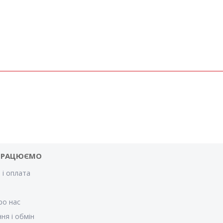
ПРАЦЮЄМО
 і оплата
и
ро нас
ня і обмін