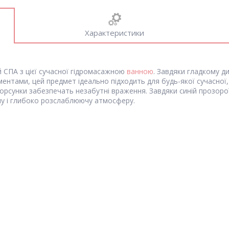
Характеристики
й СПА з цієї сучасної гідромасажною
ванною
. Завдяки гладкому ди
тами, цей предмет ідеально підходить для будь-якої сучасної, 
форсунки забезпечать незабутні враження. Завдяки синій прозорої
ну і глибоко розслаблюючу атмосферу.