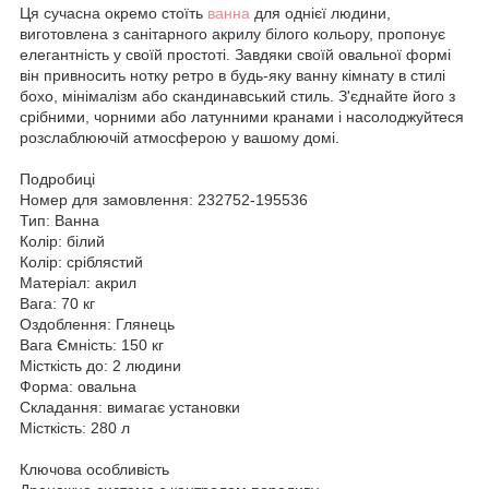
Ця сучасна окремо стоїть
ванна
для однієї людини,
виготовлена з санітарного акрилу білого кольору, пропонує
елегантність у своїй простоті. Завдяки своїй овальної формі
він привносить нотку ретро в будь-яку ванну кімнату в стилі
бохо, мінімалізм або скандинавський стиль. З'єднайте його з
срібними, чорними або латунними кранами і насолоджуйтеся
розслаблюючій атмосферою у вашому домі.
Подробиці
Номер для замовлення: 232752-195536
Тип: Ванна
Колір: білий
Колір: сріблястий
Матеріал: акрил
Вага: 70 кг
Оздоблення: Глянець
Вага Ємність: 150 кг
Місткість до: 2 людини
Форма: овальна
Складання: вимагає установки
Місткість: 280 л
Ключова особливість