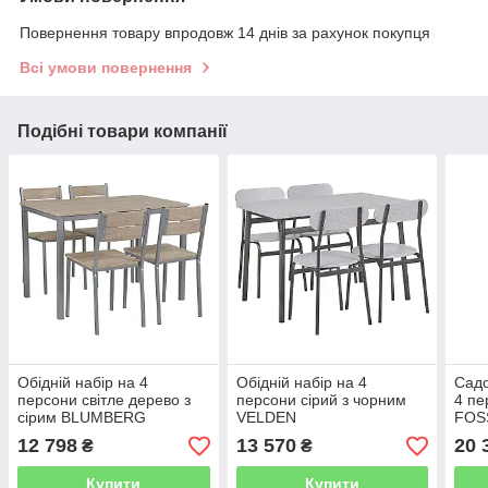
Повернення товару впродовж 14 днів за рахунок покупця
Всі умови повернення
Подібні товари компанії
Обідній набір на 4
Обідній набір на 4
Садо
персони світле дерево з
персони сірий з чорним
4 пе
сірим BLUMBERG
VELDEN
FOS
12 798
13 570
20 
₴
₴
Купити
Купити