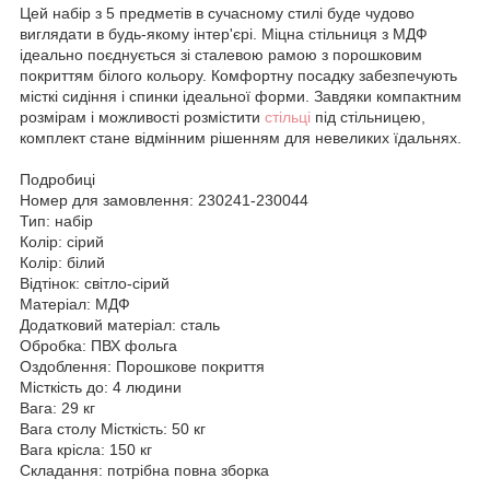
Цей набір з 5 предметів в сучасному стилі буде чудово
виглядати в будь-якому інтер'єрі. Міцна стільниця з МДФ
ідеально поєднується зі сталевою рамою з порошковим
покриттям білого кольору. Комфортну посадку забезпечують
місткі сидіння і спинки ідеальної форми. Завдяки компактним
розмірам і можливості розмістити
стільці
під стільницею,
комплект стане відмінним рішенням для невеликих їдальнях.
Подробиці
Номер для замовлення: 230241-230044
Тип: набір
Колір: сірий
Колір: білий
Відтінок: світло-сірий
Матеріал: МДФ
Додатковий матеріал: сталь
Обробка: ПВХ фольга
Оздоблення: Порошкове покриття
Місткість до: 4 людини
Вага: 29 кг
Вага столу Місткість: 50 кг
Вага крісла: 150 кг
Складання: потрібна повна зборка