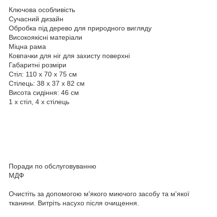
Ключова особливість
Сучасний дизайн
Обробка під дерево для природного вигляду
Високоякісні матеріали
Міцна рама
Ковпачки для ніг для захисту поверхні
Габаритні розміри
Стіл: 110 х 70 х 75 см
Стілець: 38 х 37 х 82 см
Висота сидіння: 46 см
1 х стіл, 4 х стілець
Поради по обслуговуванню
МДФ
Очистіть за допомогою м'якого миючого засобу та м'якої
тканини. Витріть насухо після очищення.