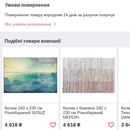
Умови повернення
Повернення товару впродовж 14 днів за рахунок покупця
Всі умови повернення
Подібні товари компанії
Килим 160 x 230 см
Килим з бавовни 160 x
Кили
Різнобарвний SUSUZ
230 см Різнобарвний
Темн
МЕРСІН
DAN
4 616
4 616
3 8
₴
₴