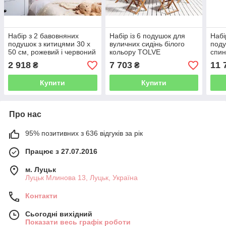
Набір з 2 бавовняних
Набір із 6 подушок для
Набі
подушок з китицями 30 x
вуличних сидінь білого
поду
50 см, рожевий і червоний
кольору TOLVE
спин
FRAKSINUS
2 918
7 703
11 
₴
₴
Купити
Купити
Про нас
95% позитивних з 636 відгуків за рік
Працює з 27.07.2016
м. Луцьк
Луцьк Млинова 13, Луцьк, Україна
Контакти
Сьогодні вихідний
Показати весь графік роботи