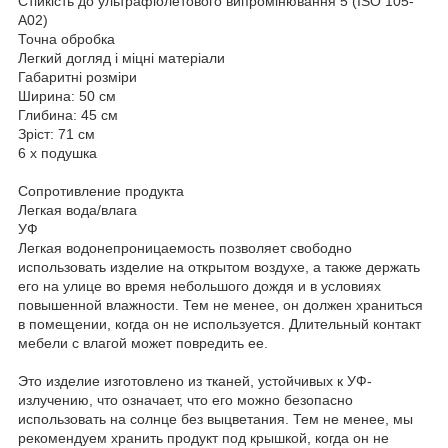
Стійкість до ультрафіолетового випромінювання 5 (ISO 105-
A02)
Точна обробка
Легкий догляд і міцні матеріали
Габаритні розміри
Ширина: 50 см
Глибина: 45 см
Зріст: 71 см
6 х подушка
Сопротивление продукта
Легкая вода/влага
УФ
Легкая водонепроницаемость позволяет свободно
использовать изделие на открытом воздухе, а также держать
его на улице во время небольшого дождя и в условиях
повышенной влажности. Тем не менее, он должен храниться
в помещении, когда он не используется. Длительный контакт
мебели с влагой может повредить ее.
Это изделие изготовлено из тканей, устойчивых к УФ-
излучению, что означает, что его можно безопасно
использовать на солнце без выцветания. Тем не менее, мы
рекомендуем хранить продукт под крышкой, когда он не