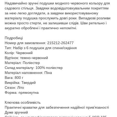
Надзвичайно зручні подушки модного червоного кольору для
садового стільця. Завдяки водовідштовхувальним покриттям
за нею легко доглядати, а завдяки використовуваному
матеріалу подушка прослужить довгі роки. Випадкові розливи
можна просто стерти, не залишивши слідів. Шви ретельно і
акуратно оброблені і практично непомітні.
Подробиці
Номер для замовлення: 215212-262477
Тип: Набір з 6 подушок для спини/сидіння
Колір: Червоний
Відтінок: темно-червоний
Матеріал: Поліестер
Склад матеріалу: 100% поліестер
Матеріал наповнення: Піна
Вага: 800 г
Викрійка: Твердий
Сезон: Літо
Форма: прямокутна
Ключова особливість
Практичні краватки для забезпечення надійної прив'язаності
Дуже зручний