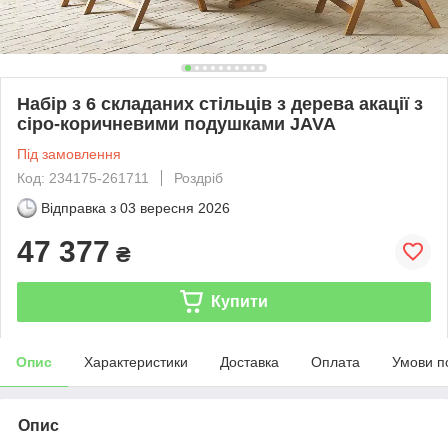
Набір з 6 складаних стільців з дерева акації з
сіро-коричневими подушками JAVA
Під замовлення
Код: 234175-261711
Роздріб
Відправка з
03 вересня 2026
47 377
₴
Купити
Опис
Характеристики
Доставка
Оплата
Умови п
Опис