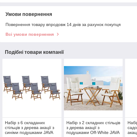
Умови повернення
Повернення товару впродовж 14 днів за рахунок покупця
Всі умови повернення
Подібні товари компанії
Набір з 6 складаних
Набір з 2 складних стільців
Набі
стільців з дерева акації з
з дерева акації з
садо
синіми подушками JAVA
подушками Off-White JAVA
акац