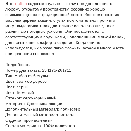
Этот
набор
садовых стульев — отличное дополнение к
любому открытому пространству, особенно хорошо
вписывающееся в традиционный декор. Изготовленные из
массива дерева акации, стулья исключительно прочны и
могут выдерживать как длительное использование, так и
различные погодные условия. Они поставляются с
соответствующими подушками, наполненными мягкой пеной,
для повышения комфорта сидения. Когда они не
используются, их можно легко сложить, экономя много места
при хранении вне сезона.
Подробности
Номер для заказа: 234175-261711
Тип: Набор из 6 стульев
Цвет: светлое дерево
Цвет: серый
Цвет: Бежевый
Оттенок: серо-коричневый
Материал: Древесина акации
Дополнительный материал: полиэстер
Дополнительный материал: металл
Отделка: промасленный
Состав материала: 100% полиэстер