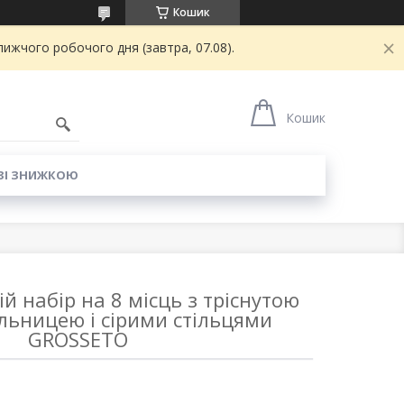
Кошик
ижчого робочого дня (завтра, 07.08).
6
Кошик
ЗІ ЗНИЖКОЮ
й набір на 8 місць з тріснутою
льницею і сірими стільцями
GROSSETO