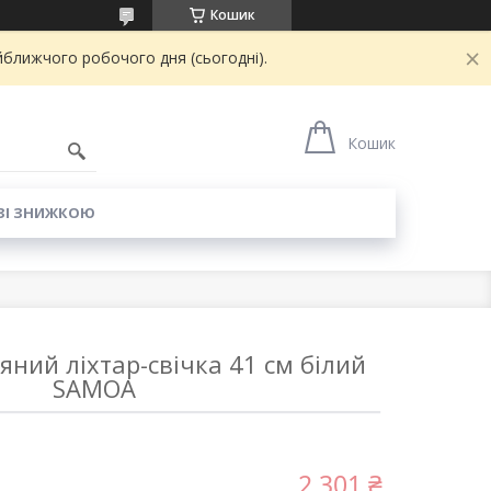
Кошик
йближчого робочого дня (сьогодні).
6
Кошик
ЗІ ЗНИЖКОЮ
яний ліхтар-свічка 41 см білий
SAMOA
2 301 ₴