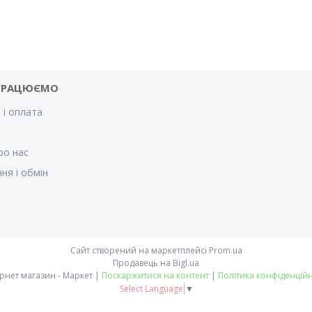
ПРАЦЮЄМО
 і оплата
и
ро нас
ня і обмін
Сайт створений на маркетплейсі
Prom.ua
Продавець на Bigl.ua
Інтернет магазин - Маркет |
Поскаржитися на контент
|
Політика конфіденційн
Select Language
▼