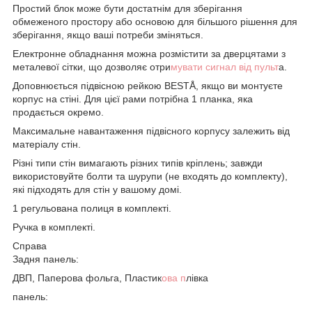
Простий блок може бути достатнім для зберігання
обмеженого простору або основою для більшого рішення для
зберігання, якщо ваші потреби зміняться.
Електронне обладнання можна розмістити за дверцятами з
металевої сітки, що дозволяє отри
мувати сигнал від пульт
а.
Доповнюється підвісною рейкою BESTÅ, якщо ви монтуєте
корпус на стіні. Для цієї рами потрібна 1 планка, яка
продається окремо.
Максимальне навантаження підвісного корпусу залежить від
матеріалу стін.
Різні типи стін вимагають різних типів кріплень; завжди
використовуйте болти та шурупи (не входять до комплекту),
які підходять для стін у вашому домі.
1 регульована полиця в комплекті.
Ручка в комплекті.
Справа
Задня панель:
ДВП, Паперова фольга, Пластик
ова п
лівка
панель: