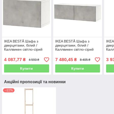
IKEA BESTÅ Шафа з
IKEA BESTÅ Шафа з
IKE
дверцятами, білий /
дверцятами, білий /
двер
Каллвикен світло-сірий
Каллвикен світло-сірий
Калл
(694.250.01)
(194.262.01)
(194
4 087,77
7 480,45
3 9
₴
₴
4 593 ₴
8 405 ₴
Купити
Купити
Акційні пропозиції та новинки
–11%