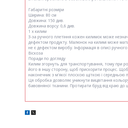
Габаритні розміри
Ширина: 80 см
Довжина: 150 див.
Довжина ворсу: 0,6 див.
1 х килим
З-за ручного плетіння кожен килимок може незначно
дефектом продукту. Малюнок на килимі може мати т
не є дефектом виробу. Інформація в описі ручного
Віскоза
Поради по догляду
Килим згорнуть для транспортування, тому при ро
його в іншу сторону, щоб прискорити процес. Що
наконечник з м'якої плоскою щіткою і середньою п
Ця обробка дозволяє уникнути вицвітання кольор
бавовняної тканини. Протирати бруд від краю до ц