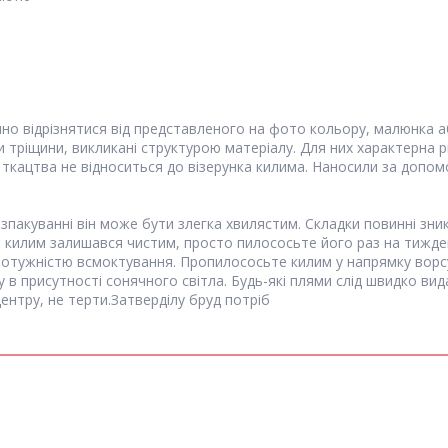
 відрізнятися від представленого на фото кольору, малюнка або р
ріщини, викликані структурою матеріалу. Для них характерна різ
 ткацтва не відноситься до візерунка килима. Наносили за допо
зпакуванні він може бути злегка хвилястим. Складки повинні зни
б килим залишався чистим, просто пилососьте його раз на тижд
отужністю всмоктування. Пропилососьте килим у напрямку ворсу і
у в присутності сонячного світла. Будь-які плями слід швидко 
ентру, не терти.Затверділу бруд потріб