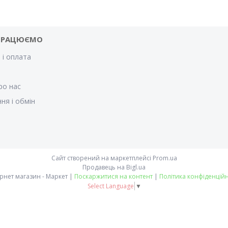
ПРАЦЮЄМО
 і оплата
и
ро нас
ня і обмін
Сайт створений на маркетплейсі
Prom.ua
Продавець на Bigl.ua
Інтернет магазин - Маркет |
Поскаржитися на контент
|
Політика конфіденційн
Select Language
▼