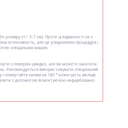
озміру (+/- 5-7 см). Проте ці відмінності не є
на інтенсивність, але це усвідомлена процедура і
могою спеціальних машин.
кнути з поверхні швидко, але ви можете закатати
ень. Рекомендується використовувати спеціальний
 повертайте килим на 180 ° кожні шість місяців.
видалити з допомогою всмоктуючою нефарбованої