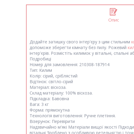
Опис
Додайте затишку свого інтер'єру з цим стильним
к
допоможе зберегти кімнату без пилу. Рожевий
ки
інтер'єрів. Розмістіть килимок у вітальні, спальні 
Подробиці
Номер для замовлення: 210308-187914
Тип: Килим
Колір: сірий, сріблястий
Відтінок: світло-сірий
Матеріал: віскоза.
Склад матеріалу: 100% віскоза.
Підкладка: Бавовна
Вага: 3 кг
Форма: прямокутна
Технологія виготовлення: Ручне плетіння.
Візерунок: Перевірити
Надзвичайно м'які Матеріали вищої якості Підходит
вітальні Зроблено з особливою ретельністю і точ