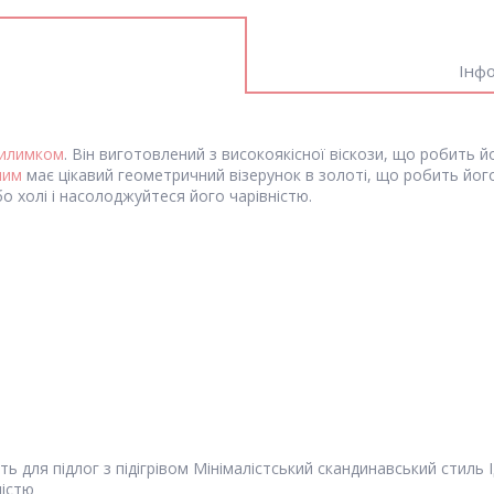
Інфо
илимком
. Він виготовлений з високоякісної віскози, що робить й
лим
має цікавий геометричний візерунок в золоті, що робить йог
або холі і насолоджуйтеся його чарівністю.
ь для підлог з підігрівом Мінімалістський скандинавський стиль І
ністю