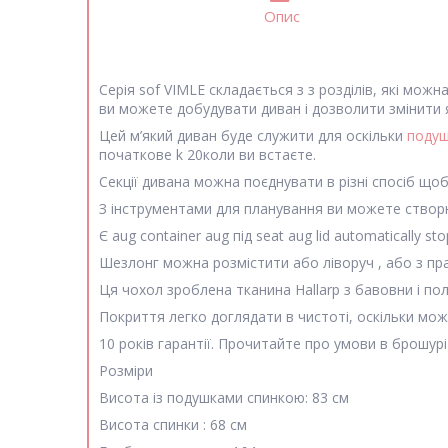
Опис
Серія sof VIMLE складається з з розділів, які мож
ви можете добудувати диван і дозволити змінити 
Цей м’який диван буде служити для оскільки
подуш
початкове k 20коли ви встаєте.
Секції дивана можна поєднувати в різні спосіб щоб
З інструментами для планування ви можете створюва
Є aug container aug під seat aug lid automatically 
Шезлонг можна розмістити або ліворуч , або з пр
Ця чохол зроблена тканина Hallarp з бавовни i поліе
Покриття легко доглядати в чистоті, оскільки мож
10 років гарантії. Прочитайте про умови в брошурі 
Розміри
Висота із подушками спинкою:
83 см
Висота спинки :
68 см