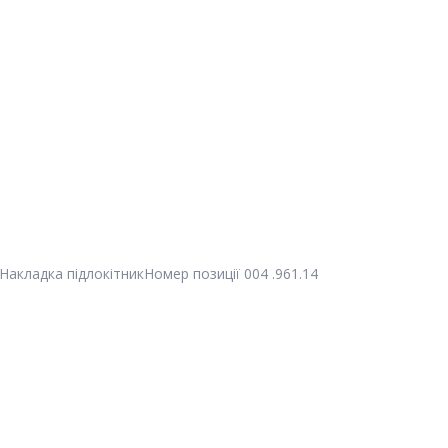
Накладка підлокітник
Номер позиції
004 .961.14