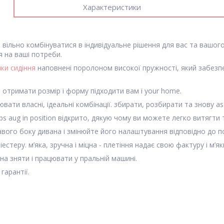
Характеристики
на вільно комбінуватися в індивідуальне рішення для вас та вашо
я на ваші потреби.
ки сидіння
наповнені поролоном високої пружності, який забезпе
 отримати розмір i форму підходити вам i your home.
ти власні, ідеальні комбінації. збирати, розбирати та знову as w
stops aug in position відкрито, дякую чому ви можете легко витягти
авого боку дивана i змінюйте його налаштування відповідно до п
стеру. м’яка, зручна i міцна - плетіння надає свою фактуру i м’як
на зняти і працювати у пральній машині.
гарантії.