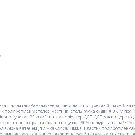
7
ка підлокітник
Рамка:фанера, пінопласт поліуретан 30 кг/м3, ва
к поліпропіленМеталеві частини :сталь
Рамка сидіння 3%
Кліпса:
пінополіуретан 20 кг/м3, ватна поліестер ДСП ДСП масив дерев
 порошкове покриття Спинна подушка :30% поліуретан піна/70% 
оліефірна вата
Секція ліжка
Кліпса/ Ніжка: Пластик поліпропіленРа
еламінова фольга Фанера Акрилова фарба Подушка для спини :30