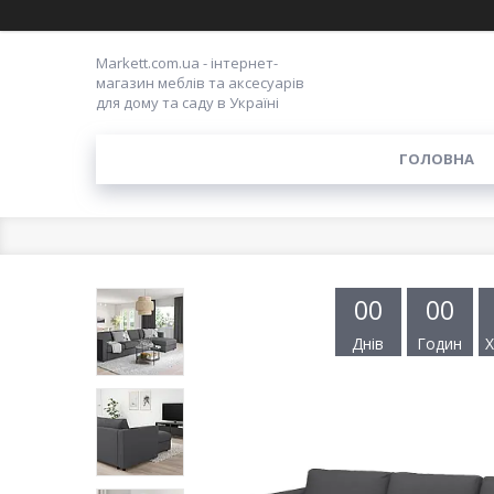
Markett.com.ua - інтернет-
магазин меблів та аксесуарів
для дому та саду в Україні
ГОЛОВНА
0
0
0
0
Днів
Годин
Х