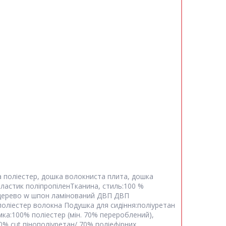
та поліестер, дошка волокниста плита, дошка
Пластик поліпропіленТканина, стиль:100 %
о дерево w шпон ламінований ДВП ДВП
поліестер волокна Подушка для сидіння:поліуретан
мка:100% поліестер (мін. 70% перероблений),
% cut пінополіуретан/ 70% поліефірних