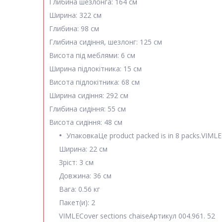
Глибина шезлонга:
164 см
Ширина:
322 см
Глибина:
98 см
Глибина сидіння, шезлонг:
125 см
Висота під меблями:
6 см
Ширина підлокітника:
15 см
Висота підлокітника:
68 см
Ширина сидіння:
292 см
Глибина сидіння:
55 см
Висота сидіння:
48 см
Упаковка
Це product packed is in 8 packs.
VIMLE
Ширина:
22 см
Зріст:
3 см
Довжина:
36 см
Вага:
0.56 кг
Пакет(и):
2
VIMLE
Cover sections chaise
Артикул
004.961. 52