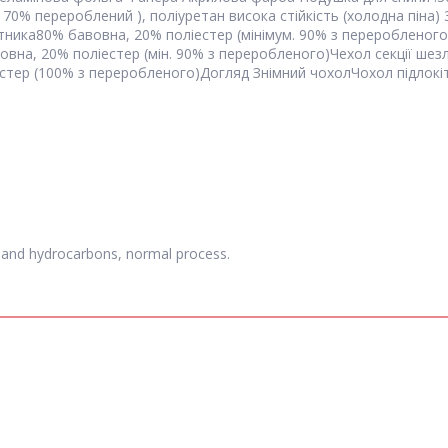
 70% перероблений ), поліуретан висока стійкість (холодна піна
тника
80% бавовна, 20% поліестер (мінімум. 90% з переробленого
овна, 20% поліестер (мін. 90% з переробленого)
Чехол секції шез
естер (100% з переробленого)
Догляд
Знімний чохол
Чохол підлокіт
and hydrocarbons, normal process.