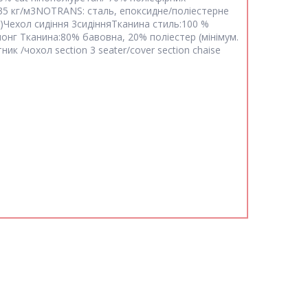
) 35 кг/м3NOTRANS: сталь, епоксидне/поліестерне
)
Чехол сидіння 3сидіння
Тканина стиль:100 %
лонг
Тканина:80% бавовна, 20% поліестер (мінімум.
ник /чохол section 3 seater/cover section chaise