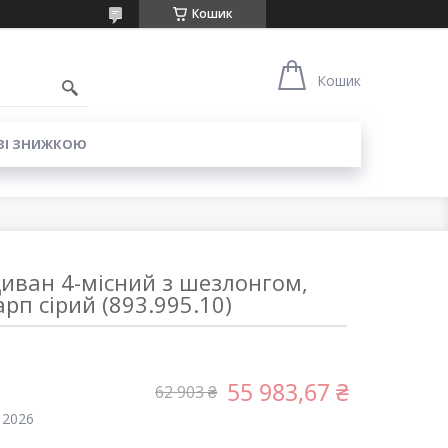
Кошик
6
Кошик
ЗІ ЗНИЖКОЮ
Диван 4-місний з шезлонгом,
рп сірий (893.995.10)
55 983,67 ₴
62 903 ₴
 2026