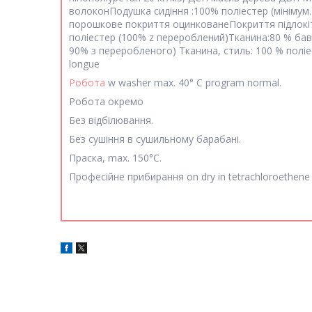
волоконПодушка сидіння :100% поліестер (мінімум.
порошкове покриття оцинковане
Покриття підлокі
поліестер (100% z перероблений)Тканина:80 % бав
90% з переробленого) Тканина, стиль: 100 % полі
longue
Робота
w washer max. 40° C program normal.
Робота окремо
Без відбілювання.
Без сушіння в сушильному барабані.
Праска, max. 150°C.
Професійне прибирання on dry in tetrachloroethene 