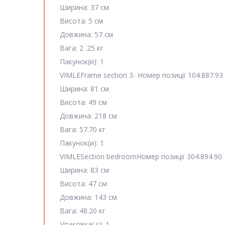
Ширина:
37 см
Висота:
5 см
Довжина:
57 см
Вага:
2 .25 кг
Пакунок(и):
1
VIMLE
Frame section 3-
Номер позиції
104.887.93
Ширина:
81 см
Висота:
49 см
Довжина:
218 см
Вага:
57.70 кг
Пакунок(и):
1
VIMLE
Section bedroom
Номер позиції
304.894.90
Ширина:
83 см
Висота:
47 см
Довжина:
143 см
Вага:
48.20 кг
Упаковка( s):
1