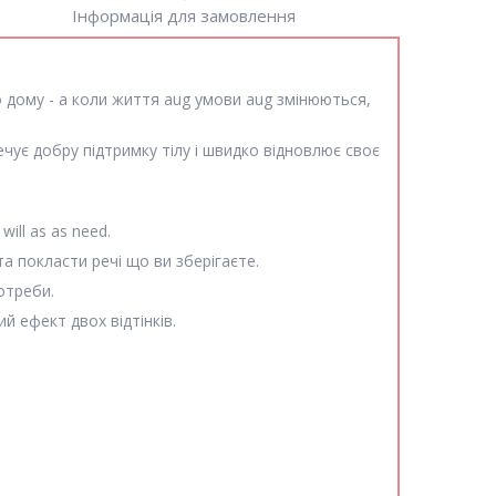
Інформація для замовлення
го дому - a коли життя aug умови aug змінюються,
чує добру підтримку тілу і швидко відновлює своє
ill as as need.
 та покласти речі що ви зберігаєте.
отреби.
ий ефект двох відтінків.